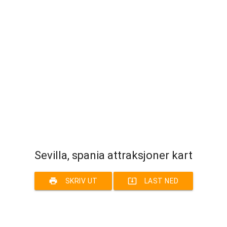
Sevilla, spania attraksjoner kart
print
system_update_alt
SKRIV UT
LAST NED