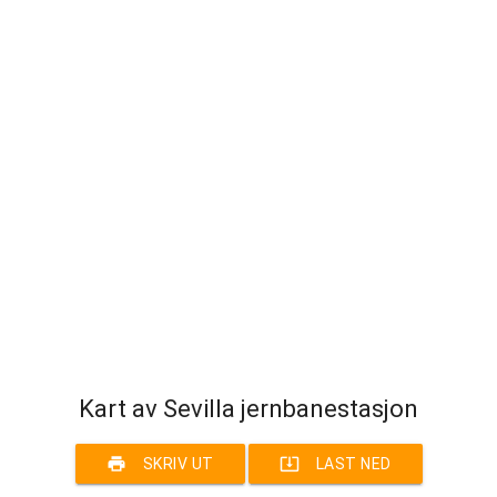
Kart av Sevilla jernbanestasjon
print
system_update_alt
SKRIV UT
LAST NED