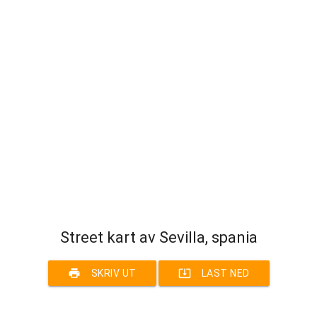
Street kart av Sevilla, spania
print
system_update_alt
SKRIV UT
LAST NED